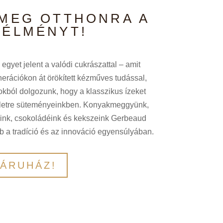
MEG OTTHONRA A
 ÉLMÉNYT!
gyet jelent a valódi cukrászattal – amit
erációkon át örökített kézműves tudással,
okból dolgozunk, hogy a klasszikus ízeket
életre süteményeinkben. Konyakmeggyünk,
nk, csokoládéink és kekszeink Gerbeaud
b a tradíció és az innováció egyensúlyában.
BÁRUHÁZ!