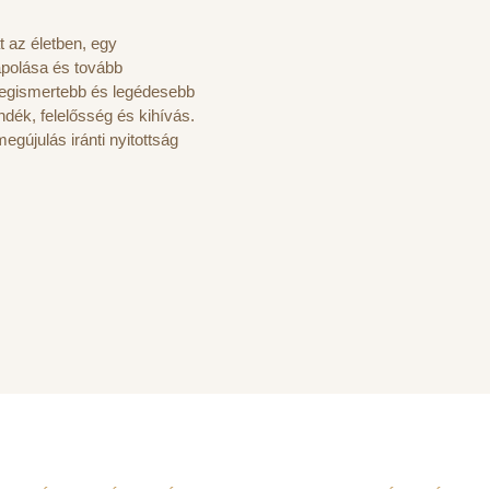
t az életben, egy
ápolása és tovább
egismertebb és legédesebb
dék, felelősség és kihívás.
egújulás iránti nyitottság