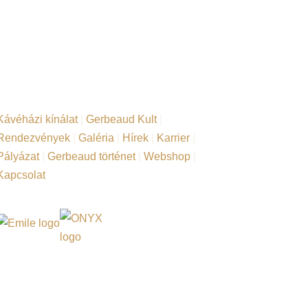
Kávéházi kínálat
|
Gerbeaud Kult
|
Rendezvények
|
Galéria
|
Hírek
|
Karrier
|
Pályázat
|
Gerbeaud történet
|
Webshop
|
Kapcsolat