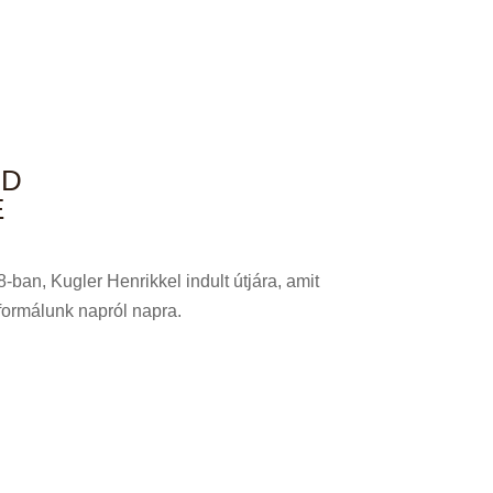
UD
E
ban, Kugler Henrikkel indult útjára, amit
formálunk napról napra.