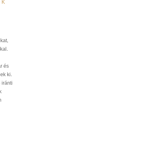
EK
kat,
kal.
r és
ek ki.
iránti
k
m