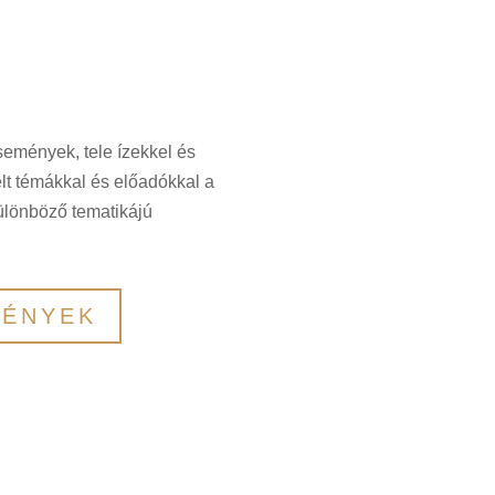
semények, tele ízekkel és
lt témákkal és előadókkal a
ülönböző tematikájú
MÉNYEK