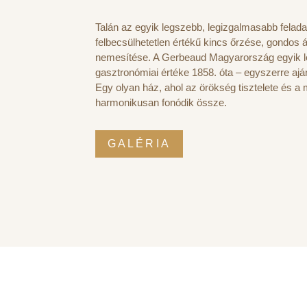
Talán az egyik legszebb, legizgalmasabb felada
felbecsülhetetlen értékű kincs őrzése, gondos 
nemesítése. A Gerbeaud Magyarország egyik l
gasztronómiai értéke 1858. óta – egyszerre aján
Egy olyan ház, ahol az örökség tisztelete és a m
harmonikusan fonódik össze.
GALÉRIA