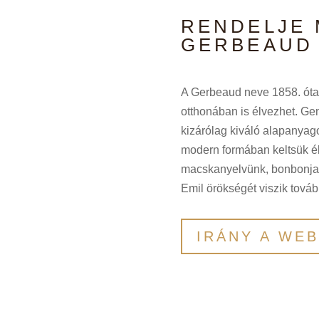
RENDELJE 
GERBEAUD
A Gerbeaud neve 1858. óta e
otthonában is élvezhet. Gen
kizárólag kiváló alapanyag
modern formában keltsük 
macskanyelvünk, bonbonjai
Emil örökségét viszik továb
IRÁNY A WE