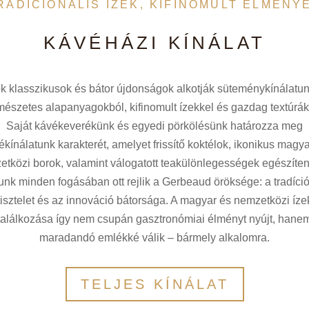
RADÍCIONÁLIS ÍZEK, KIFINOMULT ÉLMÉNY
KÁVÉHÁZI KÍNÁLAT
k klasszikusok és bátor újdonságok alkotják süteménykínálatun
mészetes alapanyagokból, kifinomult ízekkel és gazdag textúrák
Saját kávékeverékünk és egyedi pörkölésünk határozza meg
ékínálatunk karakterét, amelyet frissítő koktélok, ikonikus magya
tközi borok, valamint válogatott teakülönlegességek egészíten
unk minden fogásában ott rejlik a Gerbeaud öröksége: a tradíció 
tisztelet és az innováció bátorsága. A magyar és nemzetközi íze
találkozása így nem csupán gasztronómiai élményt nyújt, hane
maradandó emlékké válik – bármely alkalomra.
TELJES KÍNÁLAT