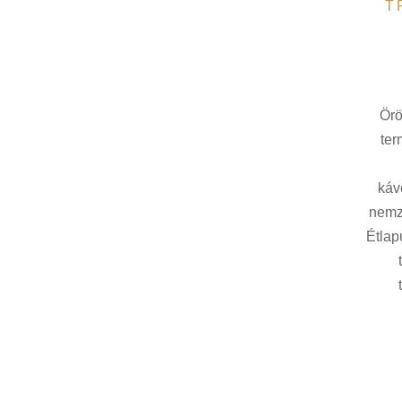
T
Örö
ter
káv
nemze
Étlap