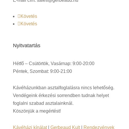
E-mail cím: sales@gerbeaud.hu
Követés
Követés
Nyitvatartás
Hétfő – Csütörtök, Vasárnap: 9:00-20:00
Péntek, Szombat: 9:00-21:00
Kávéházunkban asztalfoglalásra nincs lehetőség.
Vendégeink érkezési sorrendben tudnak helyet
foglalni szabad asztalainknál.
Köszönjük a megértést!
Kávéházi kínálat
|
Gerbeaud Kult
|
Rendezvények