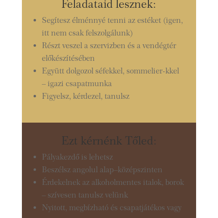
Feladataid lesznek:
Segítesz élménnyé tenni az estéket (igen,
itt nem csak felszolgálunk)
Részt veszel a szervizben és a vendégtér
előkészítésében
Együtt dolgozol séfekkel, sommelier-kkel
– igazi csapatmunka
Figyelsz, kérdezel, tanulsz
Ezt kérnénk Tőled:
Pályakezdő is lehetsz
Beszélsz angolul alap–középszinten
Érdekelnek az alkoholmentes italok, borok
– szívesen tanulsz velünk
Nyitott, megbízható és csapatjátékos vagy