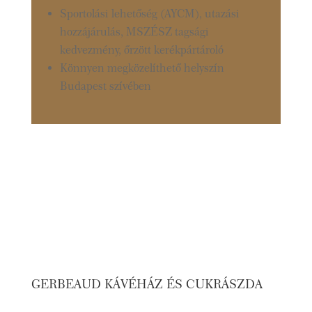
Sportolási lehetőség (AYCM), utazási
hozzájárulás, MSZÉSZ tagsági
kedvezmény, őrzött kerékpártároló
Könnyen megközelíthető helyszín
Budapest szívében
GERBEAUD KÁVÉHÁZ ÉS CUKRÁSZDA