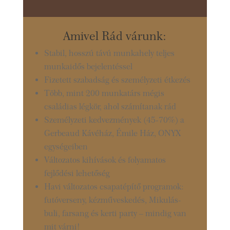
Amivel Rád várunk:
Stabil, hosszú távú munkahely teljes
munkaidős bejelentéssel
Fizetett szabadság és személyzeti étkezés
Több, mint 200 munkatárs mégis
családias légkör, ahol számítanak rád
Személyzeti kedvezmények (45-70%) a
Gerbeaud Kávéház, Émile Ház, ONYX
egységeiben
Változatos kihívások és folyamatos
fejlődési lehetőség
Havi változatos csapatépítő programok:
futóverseny, kézműveskedés, Mikulás-
buli, farsang és kerti party – mindig van
mit várni!