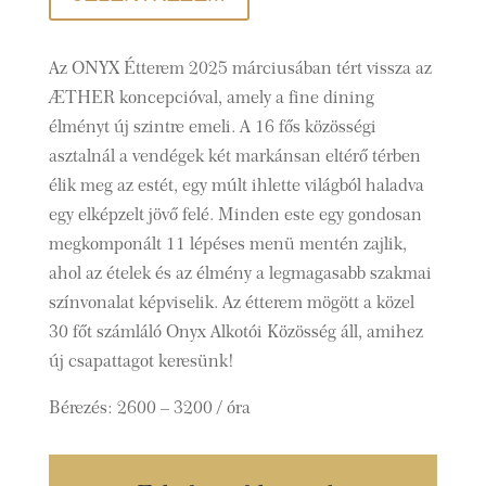
Az ONYX Étterem 2025 márciusában tért vissza az
ÆTHER koncepcióval, amely a fine dining
élményt új szintre emeli. A 16 fős közösségi
asztalnál a vendégek két markánsan eltérő térben
élik meg az estét, egy múlt ihlette világból haladva
egy elképzelt jövő felé. Minden este egy gondosan
megkomponált 11 lépéses menü mentén zajlik,
ahol az ételek és az élmény a legmagasabb szakmai
színvonalat képviselik. Az étterem mögött a közel
30 főt számláló Onyx Alkotói Közösség áll, amihez
új csapattagot keresünk!
Bérezés: 2600 – 3200 / óra